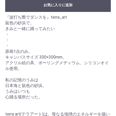
お気に入りに追加
『波打ち際でダンスを』terra_art
鼠色の砂浜で、
きみと一緒に踊ってみたい
・
・
・
原画1点のみ。
キャンバスサイズ 300×300mm。
アクリル絵の具、ポーリングメディウム、シリコンオイ
ル使用。
私の記憶のうみは
日本海と鼠色の砂浜。
うみはいつも
心踊る場所だった。
terra art(テラアート)は、母なる地球のエネルギーを描い