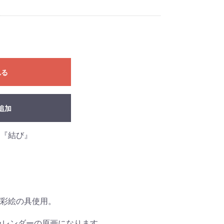
れる
追加
『結び』
彩絵の具使用。
ーカレンダーの原画になります。