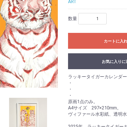
ART
数量
カートに入
お気に入りに
ラッキータイガーカレンダー
・
・
・
原画1点のみ。
A4サイズ 297×210mm。
ヴィファール水彩紙、透明水
2025年、ラッキータイガ